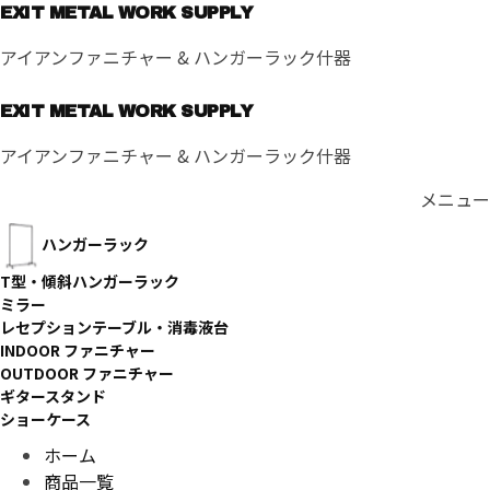
コ
EXIT METAL WORK SUPPLY
ン
アイアンファニチャー & ハンガーラック什器
テ
ン
EXIT METAL WORK SUPPLY
ツ
へ
アイアンファニチャー & ハンガーラック什器
ス
キ
メニュー
ッ
ハンガーラック
プ
T型・傾斜ハンガーラック
ミラー
レセプションテーブル・消毒液台
INDOOR ファニチャー
OUTDOOR ファニチャー
ギタースタンド
ショーケース
ホーム
商品一覧