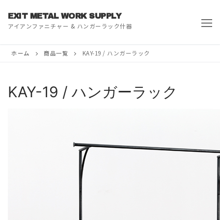
コ
EXIT METAL WORK SUPPLY
ン
アイアンファニチャー & ハンガーラック什器
テ
ン
ツ
ホーム
商品一覧
KAY-19 / ハンガーラック
へ
ス
KAY-19 / ハンガーラック
キ
ッ
プ