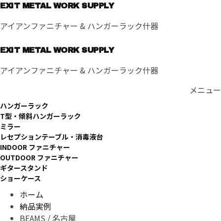
コ
EXIT METAL WORK SUPPLY
ン
アイアンファニチャー & ハンガーラック什器
テ
ン
EXIT METAL WORK SUPPLY
ツ
へ
アイアンファニチャー & ハンガーラック什器
ス
キ
メニュー
ッ
ハンガーラック
プ
T型・傾斜ハンガーラック
ミラー
レセプションテーブル・消毒液台
INDOOR ファニチャー
OUTDOOR ファニチャー
ギタースタンド
ショーケース
ホーム
納品実例
BEAMS / 名古屋