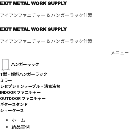
コ
EXIT METAL WORK SUPPLY
ン
アイアンファニチャー & ハンガーラック什器
テ
ン
EXIT METAL WORK SUPPLY
ツ
へ
アイアンファニチャー & ハンガーラック什器
ス
キ
メニュー
ッ
ハンガーラック
プ
T型・傾斜ハンガーラック
ミラー
レセプションテーブル・消毒液台
INDOOR ファニチャー
OUTDOOR ファニチャー
ギタースタンド
ショーケース
ホーム
納品実例