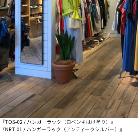
『
TOS-02 / ハンガーラック
（白ペンキはけ塗り）』
『
NRT-01 / ハンガーラック
（アンティークシルバー）』