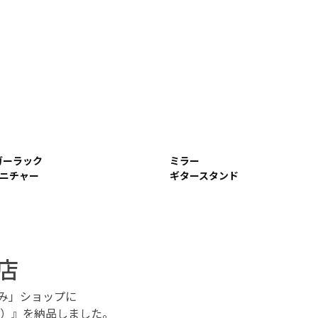
ガーラック
ミラー
ァニチャー
ギタースタンド
店
るみ」ショップに
色）』を納品しました。