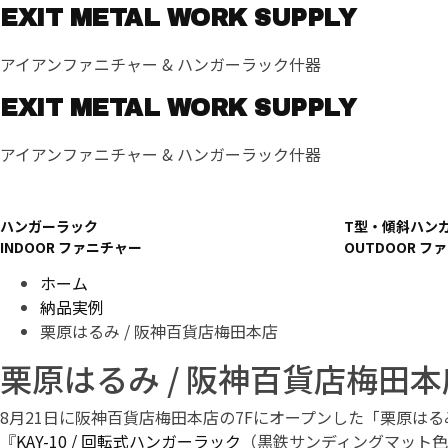
コ
EXIT METAL WORK SUPPLY
ン
テ
アイアンファニチャー & ハンガーラック什器
ン
ツ
EXIT METAL WORK SUPPLY
へ
アイアンファニチャー & ハンガーラック什器
ス
キ
ッ
プ
ハンガーラック
T型・傾斜ハン
INDOOR ファニチャー
OUTDOOR フ
ホーム
納品実例
栗原はるみ / 阪神百貨店梅田本店
栗原はるみ / 阪神百貨店梅田本
8月21日に阪神百貨店梅田本店の7Fにオープンした「栗原は
『
KAY-10 / 回転式ハンガーラック
（黒鉄サンディングマット