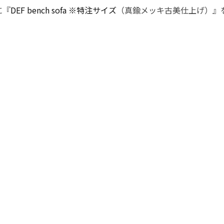
）に『
DEF bench sofa ※特注サイズ
（真鍮メッキ古美仕上げ）』