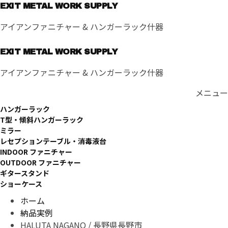
コ
EXIT METAL WORK SUPPLY
ン
アイアンファニチャー & ハンガーラック什器
テ
ン
EXIT METAL WORK SUPPLY
ツ
へ
アイアンファニチャー & ハンガーラック什器
ス
キ
メニュー
ッ
ハンガーラック
プ
T型・傾斜ハンガーラック
ミラー
レセプションテーブル・消毒液台
INDOOR ファニチャー
OUTDOOR ファニチャー
ギタースタンド
ショーケース
ホーム
納品実例
HALUTA NAGANO / 長野県長野市