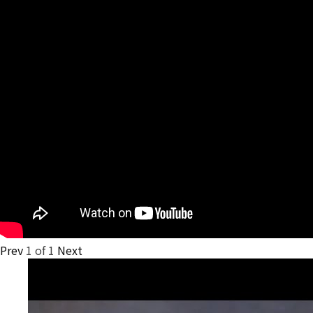
Prev
1
of
1
Next