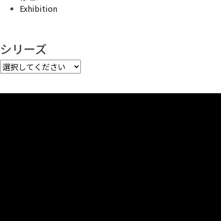
シ
Exhibition
ョ
ン
シリーズ