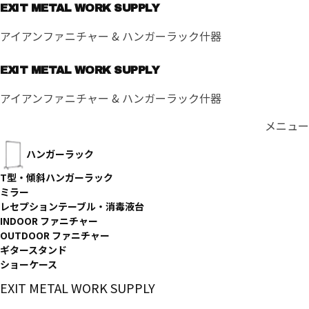
コ
EXIT METAL WORK SUPPLY
ン
アイアンファニチャー & ハンガーラック什器
テ
ン
EXIT METAL WORK SUPPLY
ツ
へ
アイアンファニチャー & ハンガーラック什器
ス
キ
メニュー
ッ
ハンガーラック
プ
T型・傾斜ハンガーラック
ミラー
レセプションテーブル・消毒液台
INDOOR ファニチャー
OUTDOOR ファニチャー
ギタースタンド
ショーケース
EXIT METAL WORK SUPPLY